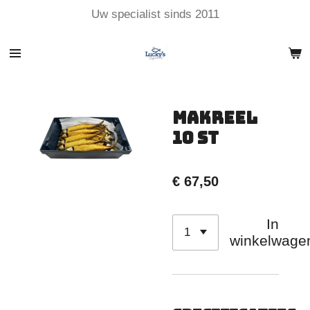
Uw specialist sinds 2011
Ga
direct
naar
de
hoofdinhoud
Makreel
10 ST
€ 67,50
In
winkelwage