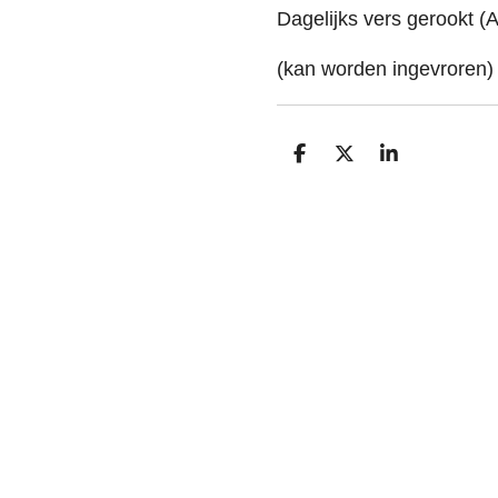
Dagelijks vers gerookt (A
(kan worden ingevroren
D
D
S
e
e
h
l
e
a
e
l
r
n
e