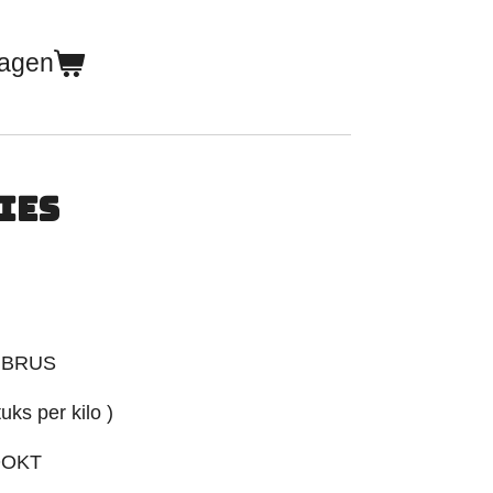
wagen
IES
MBRUS
uks per kilo )
OOKT