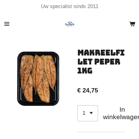
Uw specialist sinds 2011
Ga
direct
naar
de
hoofdinhoud
Makreelfi
let Peper
1kg
€ 24,75
In
winkelwage