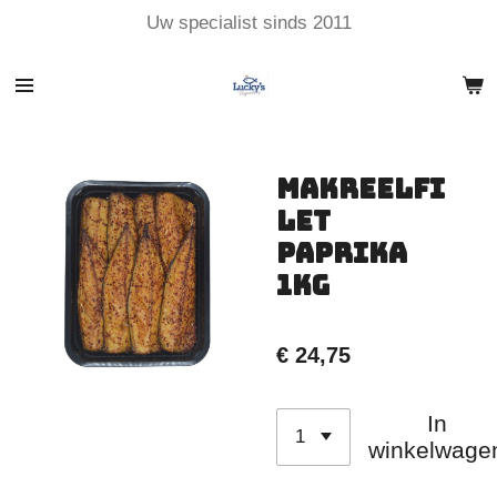
Uw specialist sinds 2011
Ga
direct
naar
de
hoofdinhoud
Makreelfi
let
Paprika
1kg
€ 24,75
In
winkelwage