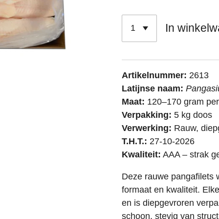
In winkel
Artikelnummer:
2613
Latijnse naam:
Pangasi
Maat:
120–170 gram per f
Verpakking:
5 kg doos
Verwerking:
Rauw, diep
T.H.T.:
27-10-2026
Kwaliteit:
AAA – strak g
Deze rauwe pangafilets 
formaat en kwaliteit. El
en is diepgevroren verpak
schoon, stevig van struc