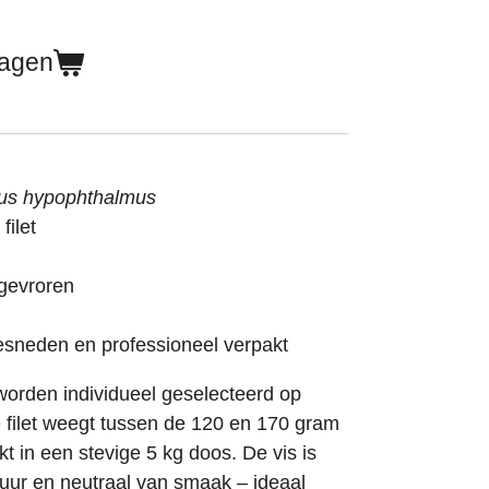
wagen
us hypophthalmus
ilet
gevroren
esneden en professioneel verpakt
worden individueel geselecteerd op
ke filet weegt tussen de 120 en 170 gram
t in een stevige 5 kg doos. De vis is
tuur en neutraal van smaak – ideaal