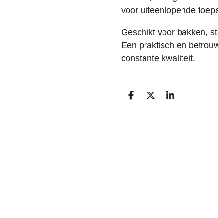
voor uiteenlopende toep
Geschikt voor bakken, sto
Een praktisch en betrou
constante kwaliteit.
D
D
S
e
e
h
l
e
a
e
l
r
n
e