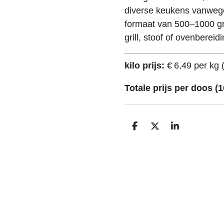
diverse keukens vanwege
formaat van 500–1000 gr
grill, stoof of ovenbereidi
kilo prijs:
€ 6,49 per kg (
Totale prijs per doos (1
D
D
S
e
e
h
l
e
a
e
l
r
n
e