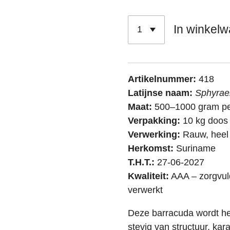
In winkel
Artikelnummer:
418
Latijnse naam:
Sphyrae
Maat:
500–1000 gram pe
Verpakking:
10 kg doos
Verwerking:
Rauw, heel
Herkomst:
Suriname
T.H.T.:
27-06-2027
Kwaliteit:
AAA – zorgvuld
verwerkt
Deze barracuda wordt hee
stevig van structuur, kar