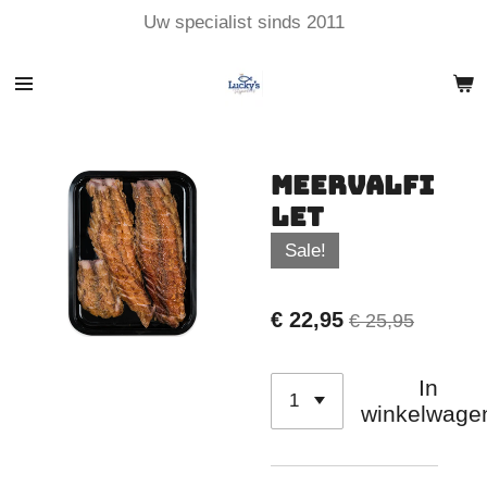
Uw specialist sinds 2011
Ga
direct
naar
de
hoofdinhoud
Meervalfi
let
Sale!
€ 22,95
€ 25,95
In
winkelwage