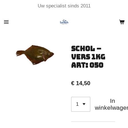
Uw specialist sinds 2011
Ga
direct
naar
de
hoofdinhoud
Schol –
Vers 1kg
Art: 050
€ 14,50
In
winkelwage