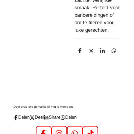
zachte, verfijnde
smaak. Perfect voor
panbereidingen of
om te fileren voor
luxe gerechten.
D
D
S
D
e
e
h
e
l
e
a
l
e
l
r
e
n
e
n
Deel onze site gemakkelijk met je vrienden:
Delen
Deel
Share
Delen