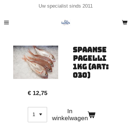
Uw specialist sinds 2011
Ga
direct
naar
de
hoofdinhoud
Spaanse
Pagelli
1kg (art:
030)
€ 12,75
In
winkelwagen