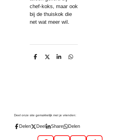
chef-koks, maar ook
bij de thuiskok die
net wat meer wil.
D
D
S
D
e
e
h
e
l
e
a
l
e
l
r
e
n
e
n
Deel onze site gemakkelijk met je vrienden:
Delen
Deel
Share
Delen