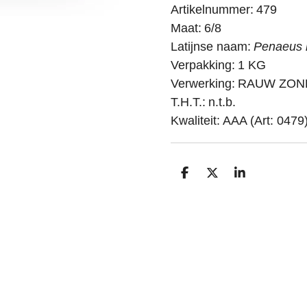
Artikelnummer: 479
Maat: 6/8
Latijnse naam:
Penaeus
Verpakking: 1 KG
Verwerking: RAUW ZO
T.H.T.: n.t.b.
Kwaliteit: AAA (Art: 0479
D
D
S
e
e
h
l
e
a
e
l
r
n
e