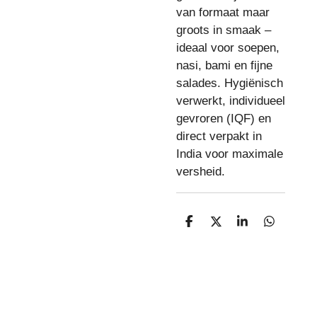
van formaat maar
groots in smaak –
ideaal voor soepen,
nasi, bami en fijne
salades. Hygiënisch
verwerkt, individueel
gevroren (IQF) en
direct verpakt in
India voor maximale
versheid.
D
D
S
D
e
e
h
e
l
e
a
l
e
l
r
e
n
e
n