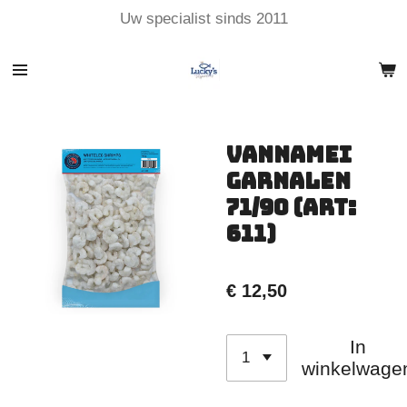
Uw specialist sinds 2011
Ga
direct
naar
de
hoofdinhoud
Vannamei
Garnalen
71/90 (Art:
611)
€ 12,50
In
winkelwage