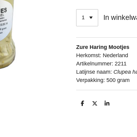
In winkel
Zure Haring Mootjes
Herkomst: Nederland
Artikelnummer: 2211
Latijnse naam:
Clupea h
Verpakking: 500 gram
D
D
S
e
e
h
l
e
a
e
l
r
n
e