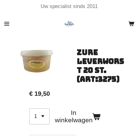
Uw specialist sinds 2011
Ga
direct
naar
de
hoofdinhoud
Zure
Leverwors
t 20 St.
(art:3275)
€ 19,50
In
winkelwagen