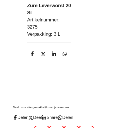
Zure Leverworst 20
St.
Artikelnummer:
3275
Verpakking: 3 L
D
D
S
D
e
e
h
e
l
e
a
l
e
l
r
e
n
e
n
Deel onze site gemakkelijk met je vrienden:
Delen
Deel
Share
Delen