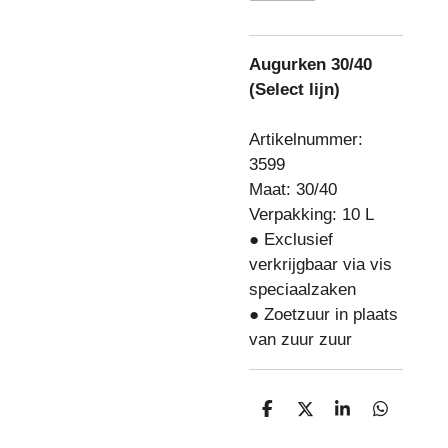
Augurken 30/40
(Select lijn)
Artikelnummer:
3599
Maat: 30/40
Verpakking: 10 L
● Exclusief
verkrijgbaar via vis
speciaalzaken
● Zoetzuur in plaats
van zuur zuur
D
D
S
D
e
e
h
e