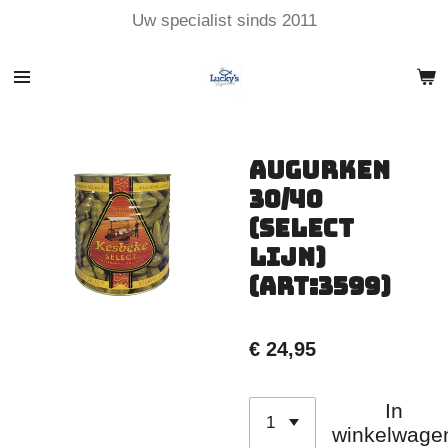
Uw specialist sinds 2011
Ga
direct
naar
de
hoofdinhoud
Augurken
30/40
(Select
lijn)
(art:3599)
€ 24,95
In
winkelwage