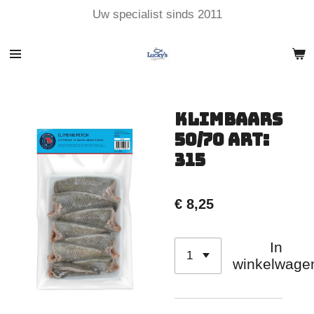
Uw specialist sinds 2011
Ga
direct
naar
de
hoofdinhoud
Klimbaars
50/70 Art:
315
€ 8,25
In
winkelwage