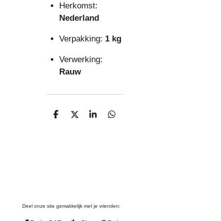
Herkomst:
Nederland
Verpakking:
1 kg
Verwerking:
Rauw
D
D
S
D
e
e
h
e
l
e
a
l
e
l
r
e
n
e
n
Deel onze site gemakkelijk met je vrienden: