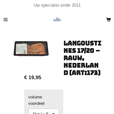
Uw specialist sinds 2011
Ga
direct
naar
de
hoofdinhoud
Langousti
nes 17/20 –
Rauw,
Nederlan
d (art:173)
€ 19,95
volume
voordeel