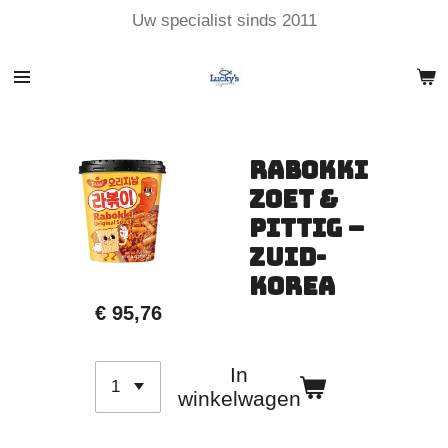
Uw specialist sinds 2011
Ga
direct
naar
de
hoofdinhoud
Rabokki
Zoet &
Pittig –
Zuid-
Korea
€ 95,76
In
winkelwagen