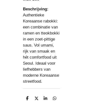
Beschrijving:
Authentieke
Koreaanse rabokki:
een combinatie van
ramen en tteokbokki
in een zoet-pittige
saus. Vol umami,
rijk van smaak en
hét comfortfood uit
Seoul. Ideaal voor
liefhebbers van
moderne Koreaanse
streetfood.
D
D
S
D
e
e
h
e