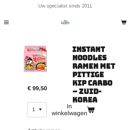
Uw specialist sinds 2011
Ga
direct
naar
de
hoofdinhoud
Instant
Noodles
Ramen met
Pittige
Kip Carbo
€ 99,50
– Zuid-
Korea
In
winkelwagen