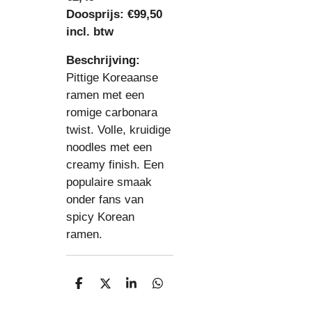
Doosprijs:
€99,50
incl. btw
Beschrijving:
Pittige Koreaanse
ramen met een
romige carbonara
twist. Volle, kruidige
noodles met een
creamy finish. Een
populaire smaak
onder fans van
spicy Korean
ramen.
D
D
S
D
e
e
h
e
l
e
a
l