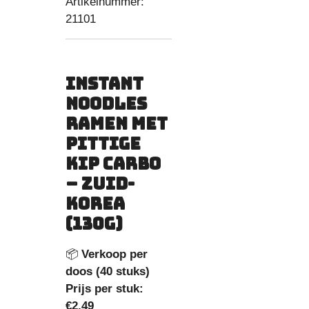
Artikelnummer:
21101
Instant
Noodles
Ramen met
Pittige
Kip Carbo
– Zuid-
Korea
(130g)
📦
Verkoop per
doos (40 stuks)
Prijs per stuk:
€2,49